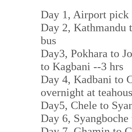
Day 1, Airport pick 
Day 2, Kathmandu to
bus
Day3, Pokhara to Jo
to Kagbani --3 hrs
Day 4, Kadbani to 
overnight at teahou
Day5, Chele to Sya
Day 6, Syangboche 
Day 7, Ghamin to C