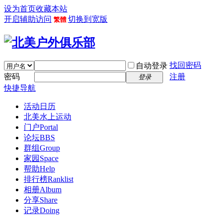
设为首页
收藏本站
开启辅助访问
切换到宽版
繁體
找回密码
自动登录
密码
注册
登录
快捷导航
活动日历
北美水上运动
门户
Portal
论坛
BBS
群组
Group
家园
Space
帮助
Help
排行榜
Ranklist
相册
Album
分享
Share
记录
Doing