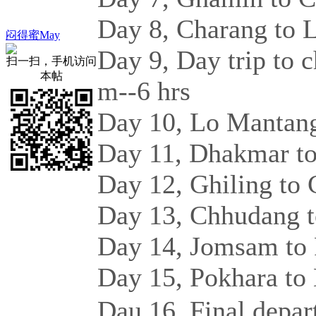
Day 8, Charang to 
闷得蜜May
Day 9, Day trip to
扫一扫，手机访问
本帖
m--6 hrs
Day 10, Lo Mantang
Day 11, Dhakmar to
Day 12, Ghiling to
Day 13, Chhudang 
Day 14, Jomsam to 
Day 15, Pokhara t
Dau 16, Final depa