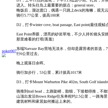
D1，上午11点的渡轮，下午3:15抵达小岛。扎营，开骑转
进入。转头往岛上最重要的据点：general store。
晚饭后，溜达渡口，偶遇一只跳上deck的海獭，观无
骑行5.77公里，拔高100米
D2，打卡winter cove, boat passage, East point(最佳观鲸
East Point养眼，漂亮的砂岩草地，不少人持长
那里难看的灯塔[害羞]
东端Narvaze Bay营地无淡水，但却是露营者的
poker007
行6公里过去。
晚上观落日余晖。
骑行加步行，53公里，累计拔高1017米
D3，打卡Mount Warburton Pike 402m, South Golf 
骑推到trail head，土路陡峭，胎细，下坡都得推，不
山顶出发沿Brown Ridge往东单程约2.5公里，一路
建筑材料和家居如何搬运上来的。