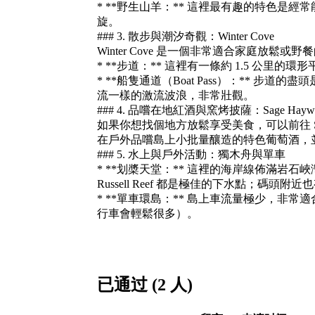
* **野生山羊：** 這裡最有趣的特色是
旋。
### 3. 散步與潮汐奇觀：Winter Cove
Winter Cove 是一個非常適合家庭放鬆或
* **步道：** 這裡有一條約 1.5 公
* **船隻通道（Boat Pass）：**
流一樣的激流波浪，非常壯觀。
### 4. 品嚐在地紅酒與窯烤披薩：Sage Hayward
如果你想找個地方放鬆享受美食，可以前往 Sage
在戶外品嚐島上小批量釀造的特色葡萄酒，並在他們
### 5. 水上與戶外活動：獨木舟與單車
* **划槳天堂：** 這裡的海岸線佈滿岩石峽灣
Russell Reef 都是極佳的下水點；碼頭
* **單車環島：** 島上車流量極少，
行車會輕鬆很多）。
已通过 (2 人)