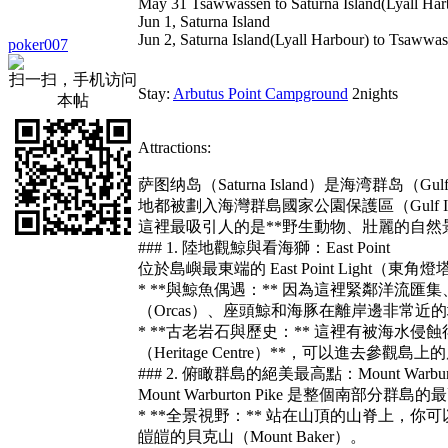
May 31 Tsawwassen to Saturna Island(Lyall Ha
Jun 1, Saturna Island
Jun 2, Saturna Island(Lyall Harbour) to Tsaww
poker007
扫一扫，手机访问
Stay:
Arbutus Point Campground
2nights
本帖
Attractions:
萨图纳岛（Saturna Island）是海湾群岛
地都被劃入海灣群島國家公園保護區（Gulf Islands 
這裡最吸引人的是**野生動物、壯麗的自然
### 1. 陸地觀鯨與看海獅：East Point
位於島嶼最東端的 East Point Light
* **與鯨魚偶遇：** 因為這裡緊鄰洋流匯集、魚
（Orcas）、座頭鯨和海豚在離岸邊非常近
* **古老岩石與歷史：** 這裡有被海水
（Heritage Centre）**，可以進去參觀
### 2. 俯瞰群島的絕美最高點：Mount Warburto
Mount Warburton Pike 是整個南
* **全景視野：** 站在山頂的山脊上，你可以 
皚皚的貝克山（Mount Baker）。