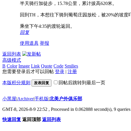
半天骑行加徒步，15.78公里，累计拔高620米。
回到TH，本想往下骑到葡萄庄园放松，被20%的坡度吓住，算了
乘坐下午4:35的渡轮返回。
回复
使用道具
举报
返回列表
高级模式
B
Color
Image
Link
Quote
Code
Smilies
您需要登录后才可以回帖
登录
|
注册
本版积分规则
回帖后跳转到最后一页
发表回复
小黑屋
|
Archiver
|
手机版
|
北美户外俱乐部
GMT-8, 2026-8-9 22:52
, Processed in 0.062888 second(s), 9 queries 
快速回复
返回顶部
返回列表