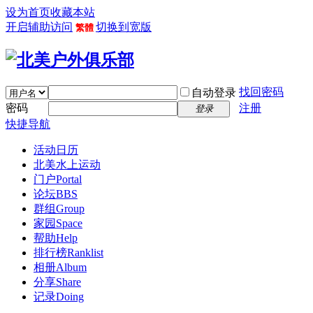
设为首页
收藏本站
开启辅助访问
切换到宽版
繁體
找回密码
自动登录
密码
注册
登录
快捷导航
活动日历
北美水上运动
门户
Portal
论坛
BBS
群组
Group
家园
Space
帮助
Help
排行榜
Ranklist
相册
Album
分享
Share
记录
Doing