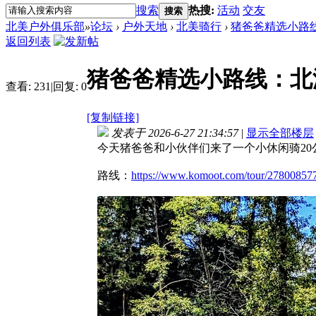
搜索
热搜:
活动
交友
搜索
北美户外俱乐部
»
论坛
›
户外天地
›
北美骑行
›
猪爸爸精选小路
返回列表
猪爸爸精选小路线：北
查看:
231
|
回复:
0
[复制链接]
发表于 2026-6-27 21:34:57
|
显示全部楼层
今天猪爸爸和小伙伴们来了一个小休闲骑20
路线：
https://www.komoot.com/tour/27800857