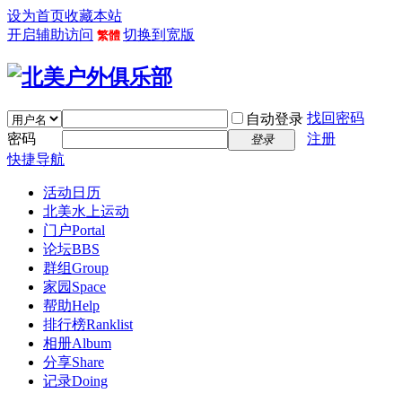
设为首页
收藏本站
开启辅助访问
切换到宽版
繁體
找回密码
自动登录
密码
注册
登录
快捷导航
活动日历
北美水上运动
门户
Portal
论坛
BBS
群组
Group
家园
Space
帮助
Help
排行榜
Ranklist
相册
Album
分享
Share
记录
Doing