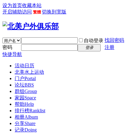
设为首页
收藏本站
开启辅助访问
切换到宽版
繁體
找回密码
自动登录
密码
注册
登录
快捷导航
活动日历
北美水上运动
门户
Portal
论坛
BBS
群组
Group
家园
Space
帮助
Help
排行榜
Ranklist
相册
Album
分享
Share
记录
Doing