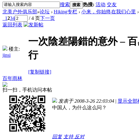
搜索
热搜:
活动
交友
搜索
北美户外俱乐部
»
论坛
›
Hiking专栏
›
小来，你始终在我们心里
›
1
2
3
4
/ 4 页
下一页
返回列表
一次陰差陽錯的意外 – 百感交集
楼主:
行
jinsi
[复制链接]
百年雨林
扫一扫，手机访问本帖
发表于 2008-3-26 22:03:04
|
显示全部
中国人，为什么这么问？
回复
支持
反对