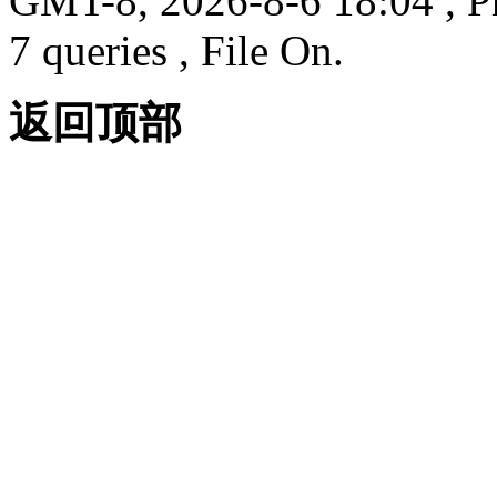
GMT-8, 2026-8-6 18:04
, P
7 queries , File On.
返回顶部