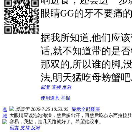
眼睛GG的牙不要痛的太厉
据我所知道,他们应该
话,就不知道带的是否
那双的,所以谁的脚,
法,明天猛吃母螃蟹吧. :r
回复
支持
反对
使用道具
举报
发表于 2006-7-25 10:53:05
|
显示全部楼层
温
大眼睛应该泡泡海澡，然后多出汗，再然后吃点东西拉拉肚
城
容易，我想，走几天路就好了。希望他没事。
回复
支持
反对