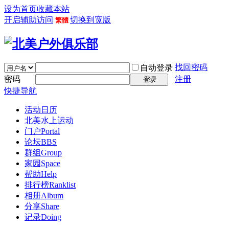
设为首页
收藏本站
开启辅助访问
切换到宽版
繁體
找回密码
自动登录
密码
注册
登录
快捷导航
活动日历
北美水上运动
门户
Portal
论坛
BBS
群组
Group
家园
Space
帮助
Help
排行榜
Ranklist
相册
Album
分享
Share
记录
Doing