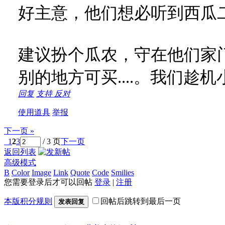
好主意，他们想必听到西瓜
建议扮个瓜农，守在他们家
别的地方可买....。我们趁机小发一笔
回复
支持
反对
使用道具
举报
下一页 »
1
2
3
/ 3 页
下一页
返回列表
高级模式
B
Color
Image
Link
Quote
Code
Smilies
您需要登录后才可以回帖
登录
|
注册
本版积分规则
回帖后跳转到最后一页
发表回复