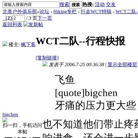
搜索
热搜:
活动
交友
搜索
北美户外俱乐部
»
论坛
›
Hiking专栏
›
行走WCT特辑
›
WCT二队
1
2
3
/ 3 页
下一页
返回列表
WCT二队--行程快报
楼主:
枫下客
[复制链接]
发表于 2006-7-25 00:36:38
|
显示全部楼层
飞鱼
[quote]bigchen
牙痛的压力更大些 :
bigchen
也不知道他们带止疼
扫一扫，手机访问
本帖
响进食，还会进一步