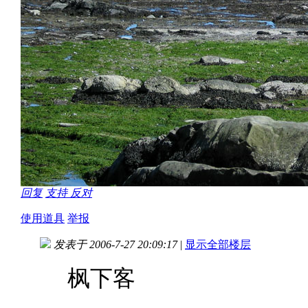
回复
支持
反对
使用道具
举报
发表于 2006-7-27 20:09:17
|
显示全部楼层
枫下客