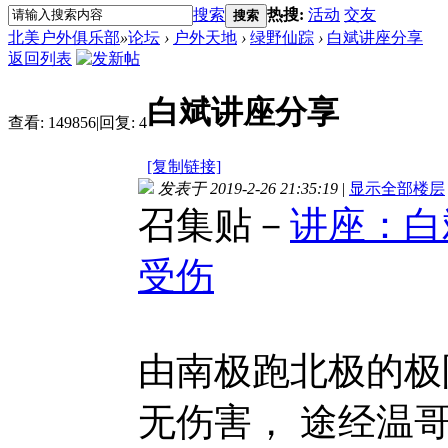
搜索
热搜:
活动
交友
搜索
北美户外俱乐部
»
论坛
›
户外天地
›
绿野仙踪
›
白斌讲座分享
返回列表
白斌讲座分享
查看:
149856
|
回复:
4
[复制链接]
发表于 2019-2-26 21:35:19
|
显示全部楼层
召集贴－
讲座：白
受伤
由南极跑北极的极
无伤害， 途经温哥