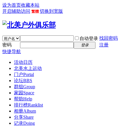
设为首页
收藏本站
开启辅助访问
切换到宽版
繁體
找回密码
自动登录
密码
注册
登录
快捷导航
活动日历
北美水上运动
门户
Portal
论坛
BBS
群组
Group
家园
Space
帮助
Help
排行榜
Ranklist
相册
Album
分享
Share
记录
Doing