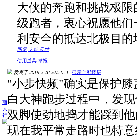
大侠的奔跑和挑战极限
级跑者，衷心祝愿他们
利安全的抵达北极目的
回复
支持
反对
使用道具
举报
发表于 2019-2-28 20:54:11
|
显示全部楼层
"小步快频"确实是保护
白大神跑步过程中，发现
丽
人
双脚使劲地捣才能踩到他的
行
现在我平常走路时也特意