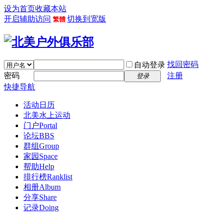
设为首页
收藏本站
开启辅助访问
切换到宽版
繁體
找回密码
自动登录
密码
注册
登录
快捷导航
活动日历
北美水上运动
门户
Portal
论坛
BBS
群组
Group
家园
Space
帮助
Help
排行榜
Ranklist
相册
Album
分享
Share
记录
Doing