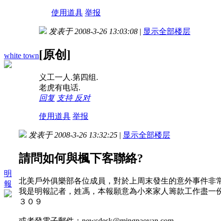
使用道具
举报
发表于 2008-3-26 13:03:08
|
显示全部楼层
[原创]
white town
义工一人.第四组.
老虎有电话.
回复
支持
反对
使用道具
举报
发表于 2008-3-26 13:32:25
|
显示全部楼层
請問如何與楓下客聯絡?
明
北美戶外俱樂部各位成員，對於上周末發生的意外事件非
報
我是明報記者，姓馮，本報願意為小來家人籌款工作盡一
３０９
或者發電子郵件：newsdesk@mingpaovan.com