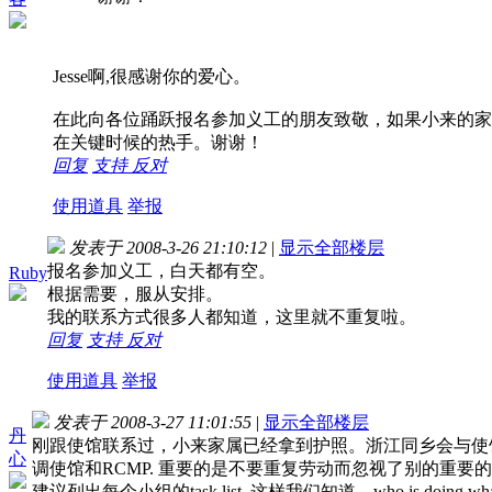
Jesse啊,很感谢你的爱心。
在此向各位踊跃报名参加义工的朋友致敬，如果小来的家
在关键时候的热手。谢谢！
回复
支持
反对
使用道具
举报
发表于 2008-3-26 21:10:12
|
显示全部楼层
报名参加义工，白天都有空。
Ruby
根据需要，服从安排。
我的联系方式很多人都知道，这里就不重复啦。
回复
支持
反对
使用道具
举报
发表于 2008-3-27 11:01:55
|
显示全部楼层
丹
刚跟使馆联系过，小来家属已经拿到护照。浙江同乡会与使
心
调使馆和RCMP. 重要的是不要重复劳动而忽视了别的重要
建议列出每个小组的task list. 这样我们知道，who is do