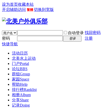
设为首页
收藏本站
开启辅助访问
切换到宽版
繁體
找回密码
自动登录
密码
注册
登录
快捷导航
活动日历
北美水上运动
门户
Portal
论坛
BBS
群组
Group
家园
Space
帮助
Help
排行榜
Ranklist
相册
Album
分享
Share
记录
Doing