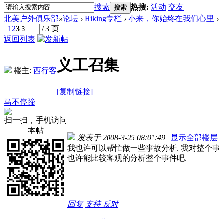
搜索
热搜:
活动
交友
搜索
北美户外俱乐部
»
论坛
›
Hiking专栏
›
小来，你始终在我们心里
›
1
2
3
/ 3 页
返回列表
义工召集
楼主:
西行客
[复制链接]
马不停蹄
扫一扫，手机访问
本帖
发表于 2008-3-25 08:01:49
|
显示全部楼层
我也许可以帮忙做一些事故分析. 我对整个事
也许能比较客观的分析整个事件吧.
回复
支持
反对