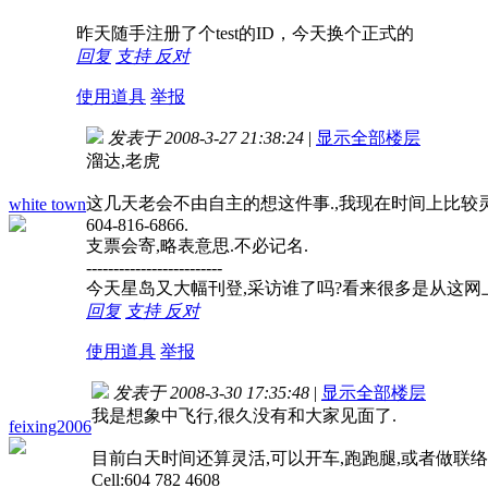
昨天随手注册了个test的ID，今天换个正式的
回复
支持
反对
使用道具
举报
发表于 2008-3-27 21:38:24
|
显示全部楼层
溜达,老虎
这几天老会不由自主的想这件事.,我现在时间上比较灵
white town
604-816-6866.
支票会寄,略表意思.不必记名.
-------------------------
今天星岛又大幅刊登,采访谁了吗?看来很多是从这网
回复
支持
反对
使用道具
举报
发表于 2008-3-30 17:35:48
|
显示全部楼层
我是想象中飞行,很久没有和大家见面了.
feixing2006
目前白天时间还算灵活,可以开车,跑跑腿,或者做联
Cell:604 782 4608