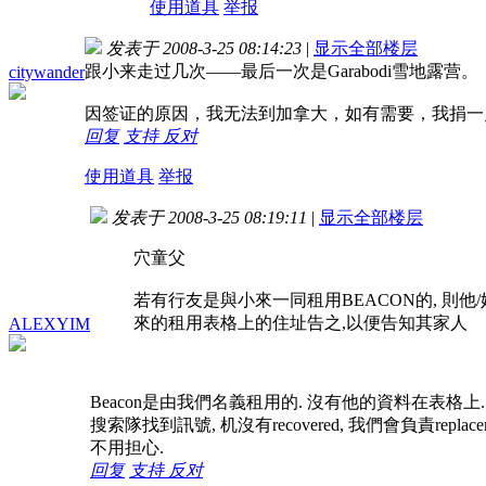
使用道具
举报
发表于 2008-3-25 08:14:23
|
显示全部楼层
跟小来走过几次——最后一次是Garabodi雪地露营。
citywander
因签证的原因，我无法到加拿大，如有需要，我捐一
回复
支持
反对
使用道具
举报
发表于 2008-3-25 08:19:11
|
显示全部楼层
穴童父
若有行友是與小來一同租用BEACON的, 則他
來的租用表格上的住址告之,以便告知其家人
ALEXYIM
Beacon是由我們名義租用的. 沒有他的資料在表格上
搜索隊找到訊號, 机沒有recovered, 我們會負責replacem
不用担心.
回复
支持
反对