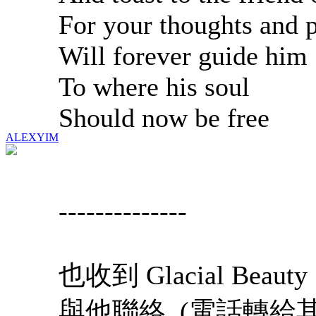
For your thoughts and 
Will forever guide him
To where his soul
Should now be free
ALEXYIM
--------------
也收到 Glacial Be
與他聯絡. (電話轉給