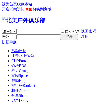
设为首页
收藏本站
开启辅助访问
切换到宽版
繁體
找回密码
自动登录
密码
注册
登录
快捷导航
活动日历
北美水上运动
门户
Portal
论坛
BBS
群组
Group
家园
Space
帮助
Help
排行榜
Ranklist
相册
Album
分享
Share
记录
Doing