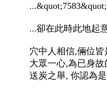
...&quot;7583&q
...卻在此時此地起
穴中人相信,倆位皆
大眾一心,為已身故
送炭之舉, 你認為是