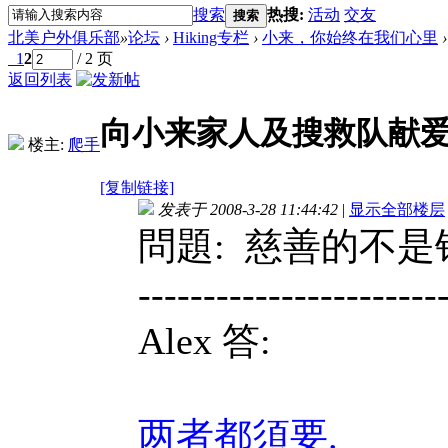
搜索
热搜:
活动
交友
搜索
北美户外俱乐部
»
论坛
›
Hiking专栏
›
小来，你始终在我们心里
›
1
2
/ 2 页
返回列表
向小来家人及搜救队献
楼主:
爬手
[复制链接]
发表于 2008-3-28 11:44:42
|
显示全部楼层
問題: 慈善的不
-----------------------
Alex 答:
两者都須要.