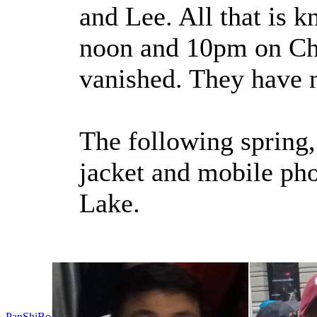
and Lee. All that is 
noon and 10pm on Ch
vanished. They have n
The following spring
jacket and mobile ph
Lake.
PanShiBo