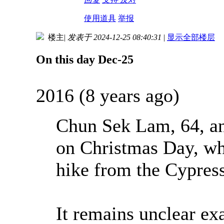
使用道具
举报
楼主
|
发表于 2024-12-25 08:40:31
|
显示全部楼层
On this day Dec-25
2016 (8 years ago)
Chun Sek Lam, 64, a
on Christmas Day, wh
hike from the Cypress
It remains unclear e