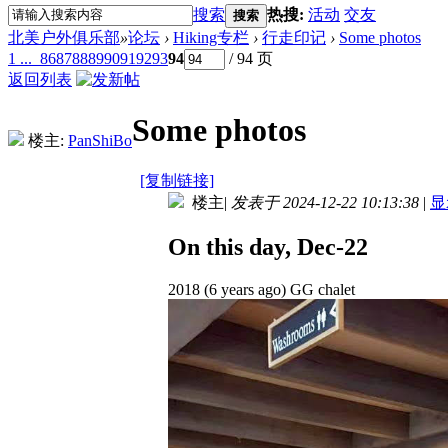
搜索
热搜:
活动
交友
搜索
北美户外俱乐部
»
论坛
›
Hiking专栏
›
行走印记
›
Some photos
1 ...
86
87
88
89
90
91
92
93
94
/ 94 页
返回列表
Some photos
楼主:
PanShiBo
[复制链接]
楼主
|
发表于 2024-12-22 10:13:38
|
显
On this day, Dec-22
2018 (6 years ago) GG chalet