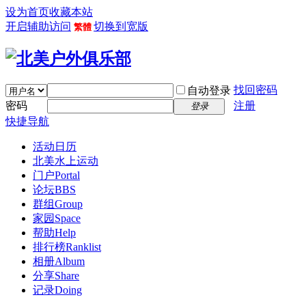
设为首页
收藏本站
开启辅助访问
切换到宽版
繁體
找回密码
自动登录
密码
注册
登录
快捷导航
活动日历
北美水上运动
门户
Portal
论坛
BBS
群组
Group
家园
Space
帮助
Help
排行榜
Ranklist
相册
Album
分享
Share
记录
Doing