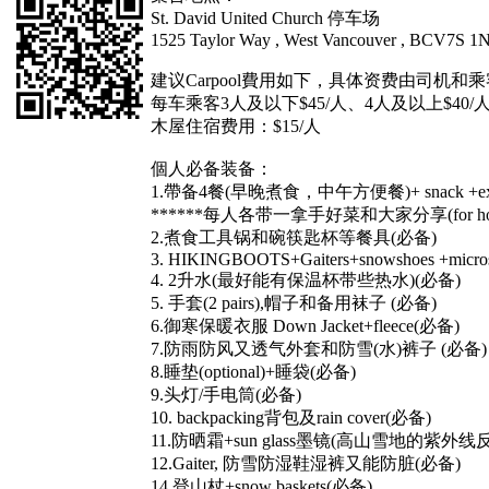
St. David United Church 停车场
1525 Taylor Way , West Vancouver , BCV7S 1
建议Carpool費用如下，具体资费由司机和
每车乘客3人及以下$45/人、4人及以上$40/
木屋住宿费用：$15/人
個人必备装备：
1.帶备4餐(早晚煮食，中午方便餐)+ snack +extr
******每人各带一拿手好菜和大家分享(for hotpot o
2.煮食工具锅和碗筷匙杯等餐具(必备)
3. HIKINGBOOTS+Gaiters+snowshoes +micro
4. 2升水(最好能有保温杯带些热水)(必备)
5. 手套(2 pairs),帽子和备用袜子 (必备)
6.御寒保暖衣服 Down Jacket+fleece(必备)
7.防雨防风又透气外套和防雪(水)裤子 (必备)
8.睡垫(optional)+睡袋(必备)
9.头灯/手电筒(必备)
10. backpacking背包及rain cover(必备)
11.防晒霜+sun glass墨镜(高山雪地的紫外
12.Gaiter, 防雪防湿鞋湿裤又能防脏(必备)
14.登山杖+snow baskets(必备)