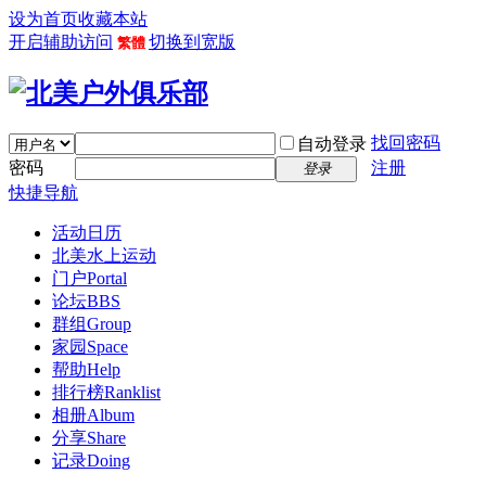
设为首页
收藏本站
开启辅助访问
切换到宽版
繁體
找回密码
自动登录
密码
注册
登录
快捷导航
活动日历
北美水上运动
门户
Portal
论坛
BBS
群组
Group
家园
Space
帮助
Help
排行榜
Ranklist
相册
Album
分享
Share
记录
Doing