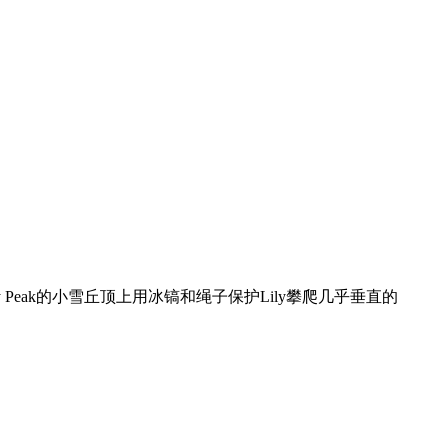
y Peak的小雪丘顶上用冰镐和绳子保护Lily攀爬几乎垂直的