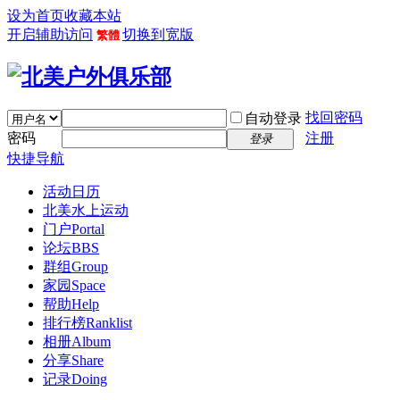
设为首页
收藏本站
开启辅助访问
切换到宽版
繁體
找回密码
自动登录
密码
注册
登录
快捷导航
活动日历
北美水上运动
门户
Portal
论坛
BBS
群组
Group
家园
Space
帮助
Help
排行榜
Ranklist
相册
Album
分享
Share
记录
Doing