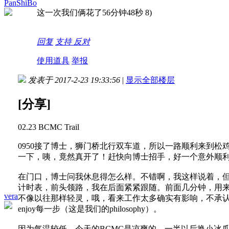
PanShiBo
这一次我们俩花了56分钟48秒 8)
回复
支持
反对
使用道具
举报
发表于 2017-2-23 19:33:56
|
显示全部楼层
[分享]
02.23 BCMC Trail
0950接了博士，狮门桥北行双车道，所以一路顺利来到
一下，咦，竟然真开了！赶快向博士招手，好一个意外顺
在门口，博士问我休息得怎么样。不错啊，我这样说着，
计时表，前头领路，我在后面紧紧跟随。前面几分钟，用来
vera
不像以往那样轻灵，哦，看来工作太多确实有影响，不承认还
enjoy每一步（这是我们的philosophy）。
因为气温较低，今天的BCMC是凉爽的，一半以后换小冰